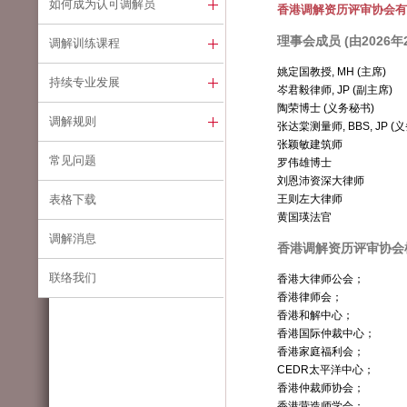
如何成为认可调解员
香港调解资历评审协会有
理事会成员 (由2026年
调解训练课程
姚定国教授, MH (主席)
持续专业发展
岑君毅律师, JP (副主席)
陶荣博士 (义务秘书)
调解规则
张达棠测量师, BBS, JP (
张颖敏建筑师
常见问题
罗伟雄博士
刘恩沛资深大律师
表格下载
王则左大律师
黄国瑛法官
调解消息
香港调解资历评审协会机构
联络我们
香港大律师公会；
香港律师会；
香港和解中心；
香港国际仲裁中心；
香港家庭福利会
；
CEDR太平洋中心；
香港仲裁师协会；
香港营造师学会；