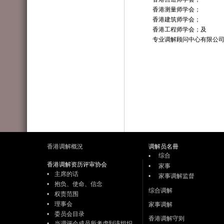
香港测量师学会；
香港建筑师学会；
香港工程师学会；及
专业调解顾问中心有限公
香港调解概況
调解员名冊
综合
•
香港调解资历评审协会
•
家事
•
主席的话
•
家事调解监督
•
抱负、使命、信念
综合调解
•
权责范围
•
理事会
家事调解
•
委员会目录
香港调解守则
•
当调评会成员所考虑到该组织